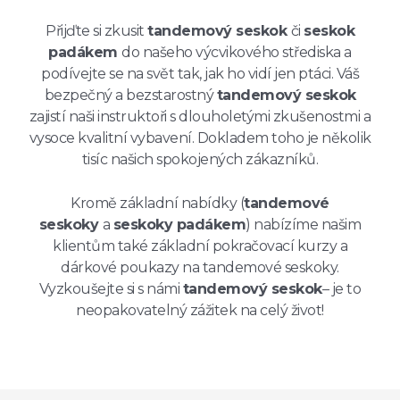
Přijďte si zkusit
tandemový seskok
či
seskok
padákem
do našeho výcvikového střediska a
podívejte se na svět tak, jak ho vidí jen ptáci. Váš
bezpečný a bezstarostný
tandemový seskok
zajistí naši instruktoři s dlouholetými zkušenostmi a
vysoce kvalitní vybavení. Dokladem toho je několik
tisíc našich spokojených zákazníků.
Kromě základní nabídky (
tandemové
seskoky
a
seskoky padákem
) nabízíme našim
klientům také základní pokračovací kurzy a
dárkové poukazy na tandemové seskoky.
Vyzkoušejte si s námi
tandemový seskok
– je to
neopakovatelný zážitek na celý život!