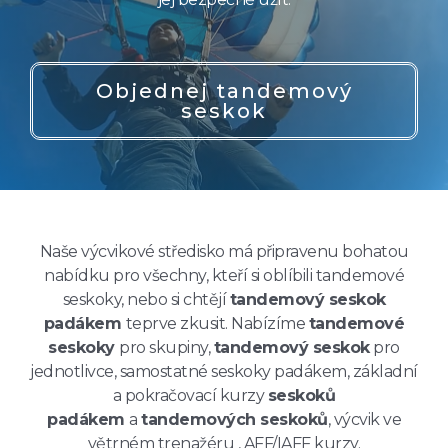
Objednej tandemový
seskok
Naše výcvikové středisko má připravenu bohatou
nabídku pro všechny, kteří si oblíbili tandemové
seskoky, nebo si chtějí
tandemový seskok
padákem
teprve zkusit. Nabízíme
tandemové
seskoky
pro skupiny,
tandemový seskok
pro
jednotlivce, samostatné seskoky padákem, základní
a pokračovací kurzy
seskoků
padákem
a
tandemových seskoků
, výcvik ve
větrném trenažéru , AFF/IAFF kurzy.