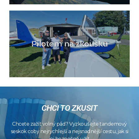
Pilotem na zkoušku
CHCI TO ZKUSIT
Chcete zažít volný pád? Vyzkoušejte tandemový
seskok coby nejrychlejší a nejsnadnější cestu, jak si
jej bezpečně užít.