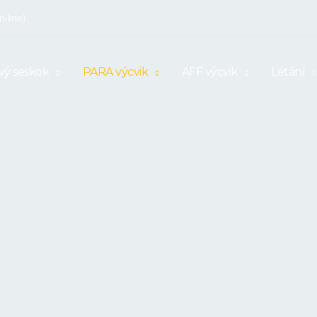
n-line)
ý seskok
PARA výcvik
AFF výcvik
Létání