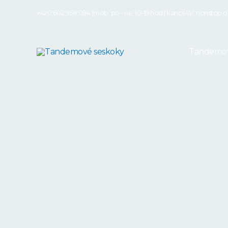
+420 602 958 094
(mob: po - ne: 10-19 hod | kancelář: nonstop o
Tandemov