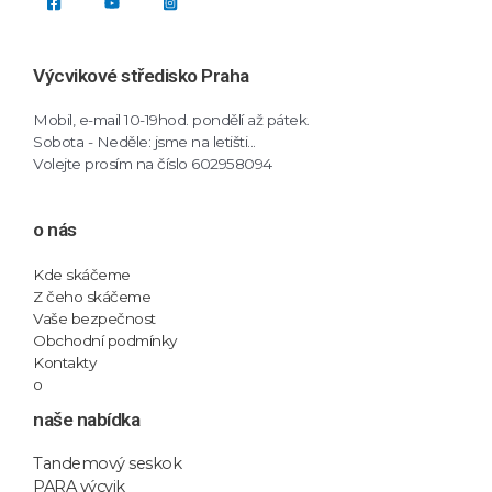
Výcvikové středisko Praha
Mobil, e-mail 10-19hod. pondělí až pátek.
Sobota - Neděle: jsme na letišti...
Volejte prosím na číslo 602958094
o nás
Kde skáčeme
Z čeho skáčeme
Vaše bezpečnost
Obchodní podmínky
Kontakty
o
naše nabídka
Tandemový seskok
PARA výcvik