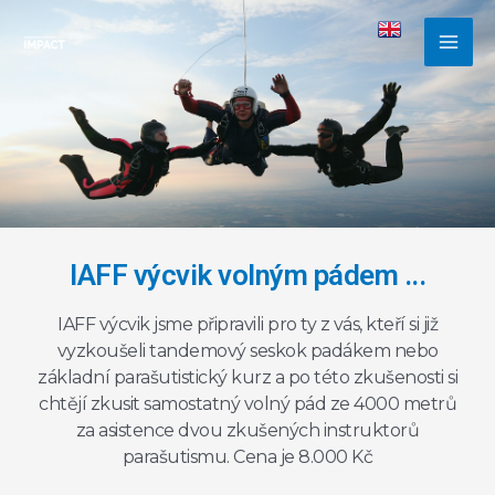
IAFF výcvik volným pádem ...
IAFF výcvik jsme připravili pro ty z vás, kteří si již
vyzkoušeli tandemový seskok padákem nebo
základní parašutistický kurz a po této zkušenosti si
chtějí zkusit samostatný volný pád ze 4000 metrů
za asistence dvou zkušených instruktorů
parašutismu. Cena je 8.000 Kč