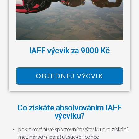
IAFF výcvik za 9000 Kč
OBJEDNEJ VÝCVIK
Co získáte absolvováním IAFF
výcviku?
pokračování ve sportovním výcviku pro získání
mezinárodní parašutistické licence