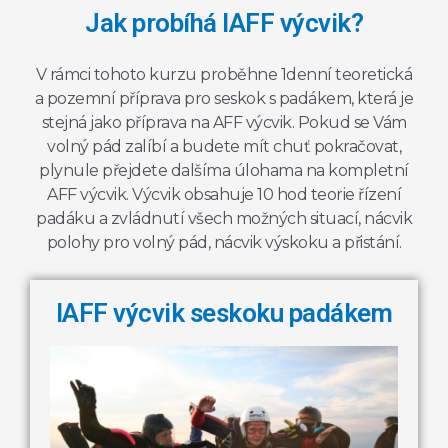
Jak probíhá IAFF výcvik?
V rámci tohoto kurzu proběhne 1denní teoretická
a pozemní příprava pro seskok s padákem, která je
stejná jako příprava na AFF výcvik. Pokud se Vám
volný pád zalíbí a budete mít chuť pokračovat,
plynule přejdete dalšíma úlohama na kompletní
AFF výcvik. Výcvik obsahuje 10 hod teorie řízení
padáku a zvládnutí všech možných situací, nácvik
polohy pro volný pád, nácvik výskoku a přistání.
IAFF výcvik seskoku padákem