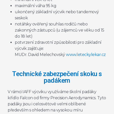
maximální váha 95 kg
ukončený základní výcvik nebo tandemový
seskok
notářsky ověřený souhlas rodičů nebo
zakonných zástupců (u zájemců ve věku od 15
do 18 let)
potvrzení zdravotní způsobilosti pro základní
výcvik zajišťuje:
MUDr. David Melechovský
www.leteckylekar.cz
Technické zabezpečení skoku s
padákem
V rámci IAFF výcviku využíváme školní padáky
křídlo Falcon od firmy Precision Aerodynamics. Tyto
padáky jsou i celosvětově velmi oblíbené
především s ohledem na vysokou míru