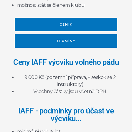
možnost stát se členem klubu
CENÍK
TERMÍNY
Ceny IAFF výcviku volného pádu
9 000 Kč (pozemní příprava, + seskok se 2
instruktory)
Všechny částky jsou včetně DPH.
IAFF - podmínky pro účast ve
výcviku...
minimální věk 15 let