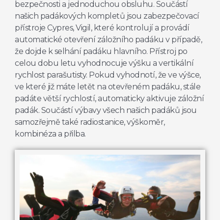
bezpečnosti a jednoduchou obsluhu. Součástí
našich padákových kompletů jsou zabezpečovací
přístroje Cypres, Vigil, které kontrolují a provádí
automatické otevření záložního padáku v případě,
že dojde k selhání padáku hlavního. Přístroj po
celou dobu letu vyhodnocuje výšku a vertikální
rychlost parašutisty. Pokud vyhodnotí, že ve výšce,
ve které již máte letět na otevřeném padáku, stále
padáte větší rychlostí, automaticky aktivuje záložní
padák. Součástí výbavy všech našich padáků jsou
samozřejmě také radiostanice, výškoměr,
kombinéza a přilba.